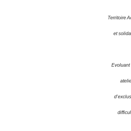
Territoire 
et solid
Evoluant 
ateli
d’exclus
diffic