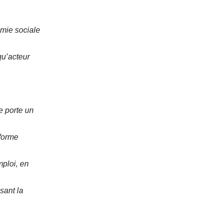
omie sociale
qu’acteur
e porte un
 forme
mploi, en
sant la